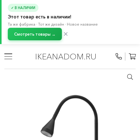
✓ В НАЛИЧИИ
Этот товар есть в наличии!
Та же фабрика · Тот же дизайн · Новое название
✕
Смотреть товары →
Главная
/
Каталог
/
Освещение
/
Лампы и светильники
/
Светодиодные светильники
/
IKEANADOM.RU
Светильники на светодиодах