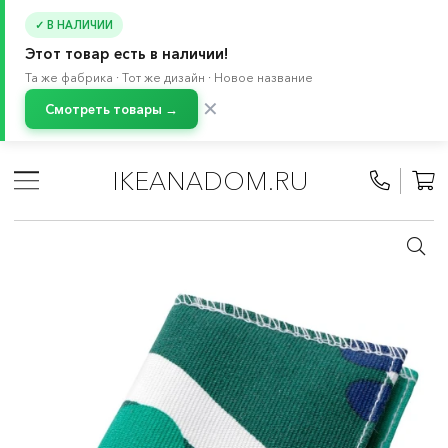
✓ В НАЛИЧИИ
Этот товар есть в наличии!
Та же фабрика · Тот же дизайн · Новое название
✕
Смотреть товары →
Главная
/
Каталог
/
Товары для отдыха и путешествий
/
Сумки и рюкзаки
/
Аксессуары для путешествий
IKEANADOM.RU