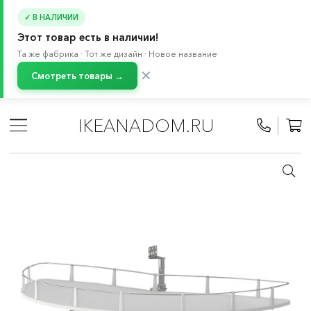
✓ В НАЛИЧИИ
Этот товар есть в наличии!
Та же фабрика · Тот же дизайн · Новое название
✕
Смотреть товары →
Главная
/
Каталог
/
Кухня и бытовая техника
/
Кухни
/
Модульные кухни МЕТОД
/
Все компоненты МЕТОД
/
IKEANADOM.RU
Внутреннее наполнение МЕТОД