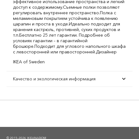
эффективное использование пространства и легкий
доступ к содержимому.
Съемные полки позволяют
регулировать внутреннее пространство.
Полка с
меламиновым покрытием устойчива к появлению
царапин и проста в уходе.
Идеально подходит для
хранения кастрюль, противней, сухих продуктов и
т.п.
Бесплатно 25 лет гарантии. Подробнее об
условиях гарантии – в гарантийной
брошюре.
Подходит для углового напольного шкафа
с левосторонней или правосторонней.
Дизайнер
IKEA of Sweden
Качество и экологическая информация
© 2015–2026 IKEANADOM