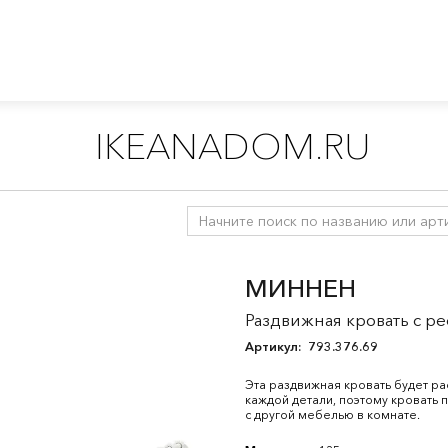
IKEANADOM.RU
ти
/
Кровати для детей от 3 лет
/
Детские раздвижные кровати
МИННЕН
Раздвижная кровать с р
Артикул:
793.376.69
Эта раздвижная кровать будет ра
каждой детали, поэтому кровать 
с другой мебелью в комнате.