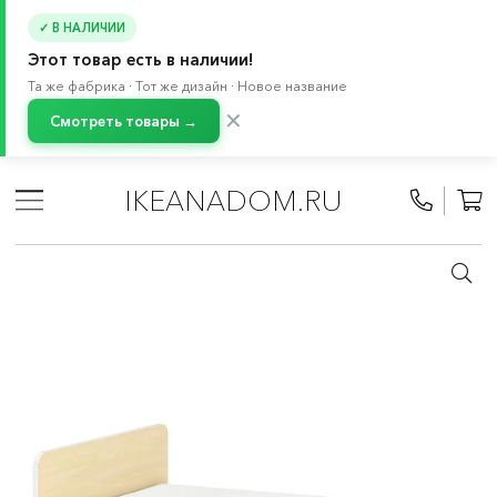
✓ В НАЛИЧИИ
Этот товар есть в наличии!
Та же фабрика · Тот же дизайн · Новое название
✕
Смотреть товары →
Главная
/
Каталог
/
Кровати и матрасы
/
Кровати
/
Кровати для детей от 3 лет
/
IKEANADOM.RU
Детские раздвижные кровати и кровати с бортиками