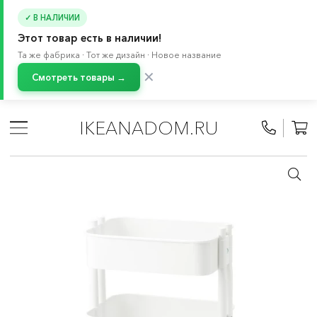
✓ В НАЛИЧИИ
Этот товар есть в наличии!
Та же фабрика · Тот же дизайн · Новое название
✕
Смотреть товары →
Главная
/
Каталог
/
Мебель
/
Модули и столики на колесах
/
IKEANADOM.RU
Кухонные островки и столики на колесах