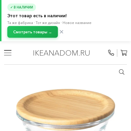
✓ В НАЛИЧИИ
Этот товар есть в наличии!
Та же фабрика · Тот же дизайн · Новое название
✕
Смотреть товары →
Главная
/
Каталог
/
Кухонная утварь
/
Контейнеры и емкости для хранения продуктов
/
IKEANADOM.RU
Контейнеры для продуктов