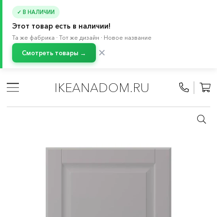
✓ В НАЛИЧИИ
Этот товар есть в наличии!
Та же фабрика · Тот же дизайн · Новое название
✕
Смотреть товары →
Главная
/
Каталог
/
Кухня и бытовая техника
/
Кухни
/
Модульные кухни МЕТОД
/
Все компоненты МЕТОД
/
IKEANADOM.RU
Фасады МЕТОД