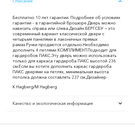
Описание
Бесплатно 10 лет гарантии. Подробнее об условиях
гарантии – в гарантийной брошюре.
Дверь можно
навесить справа или слева.
Дизайн БЕРГСБУ — это
современный вариант классической двери с
четырьмя панелями в лаконичных прямых
рамах.
Ручки продаются отдельно.
Необходимо
дополнить 4 петлями КОМПЛИМЕНТ.
Подходит для
гардеробов ПАКС.
Эту дверь можно использовать
только для каркаса гардероба ПАКС высотой 236
см.
Если вы хотите дополнить каркас гардероба
ПАКС дверями на петлях, минимальная высота
потолка должна составлять 237 см.
Дизайнер
K Hagberg/M Hagberg
Качество и экологическая информация