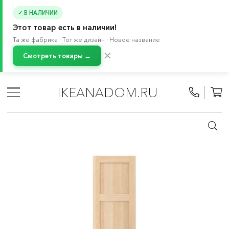
✓ В НАЛИЧИИ
Этот товар есть в наличии!
Та же фабрика · Тот же дизайн · Новое название
✕
Смотреть товары →
Главная
/
Каталог
/
Хранение и порядок
/
Системы для хранения
/
ПАКС система
/
IKEANADOM.RU
Распашные двери без петель