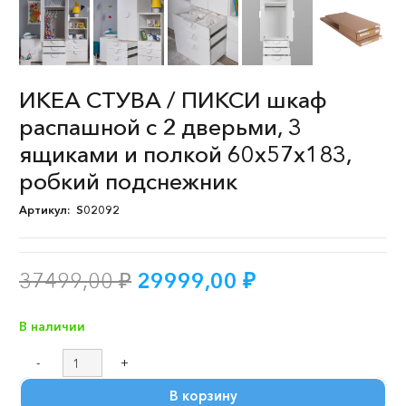
ИКЕА СТУВА / ПИКСИ шкаф
распашной с 2 дверьми, 3
ящиками и полкой 60x57x183,
робкий подснежник
Артикул:
S02092
Первоначальная
Текущая
37499,00
₽
29999,00
₽
цена
цена:
составляла
29999,00 ₽.
В наличии
37499,00 ₽.
Количество
товара
В корзину
ИКЕА