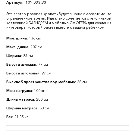
Артикул:
105.033.93
Эта светло-розовая кровать будет в нашем ассортименте
ограниченное время. Идеально сочетается с текстильной
коллекцией БАРНДРЁМ и мебелью СМОГЁРА для создания
интерьера, который растет вместе с вашим ребенком.
Мин. длина
: 136 см
Макс. длина
: 207 см
Ширина
: 85 см
Высота изножья
: 77 см
Высота изголовья
: 97 см
Выс своб пространства под мебелью
: 28 см
Макс нагрузка
: 100 кг
Длина матраса
: 200 см
Ширина матраса
: 80 см
Вес:
21,35 кг