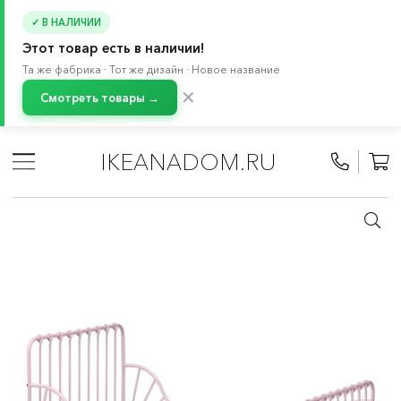
✓ В НАЛИЧИИ
Этот товар есть в наличии!
Та же фабрика · Тот же дизайн · Новое название
✕
Смотреть товары →
Главная
/
Каталог
/
Кровати и матрасы
/
Кровати
/
Кровати для детей от 3 лет
/
IKEANADOM.RU
Детские раздвижные кровати и кровати с бортиками