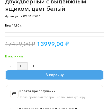
двухдверный с выдвижным
ящиком, цвет белый
Артикул:
2.02.01.020.1
Вес:
49,80 кг
Первоначальная
Текущая
17499,00
₽
13999,00
₽
цена
цена:
составляла
13999,00 ₽.
В наличии
17499,00 ₽.
Количество
товара
В корзину
Шкаф
ИКЕА
БРИМНЭС
Оплата при получении
/
СИРИУС
После проверки товара — наличными курьеру
двухдверный
с
Доставка по Москве и МО от 1 490 ₽