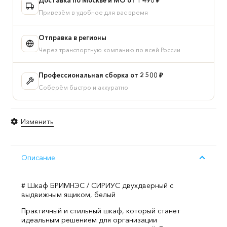
выдвижным
Привезём в удобное для вас время
ящиком,
цвет
Отправка в регионы
белый
Через транспортную компанию по всей России
Профессиональная сборка от 2 500 ₽
Соберём быстро и аккуратно
Изменить
Описание
# Шкаф БРИМНЭС / СИРИУС двухдверный с
выдвижным ящиком, белый
Практичный и стильный шкаф, который станет
идеальным решением для организации