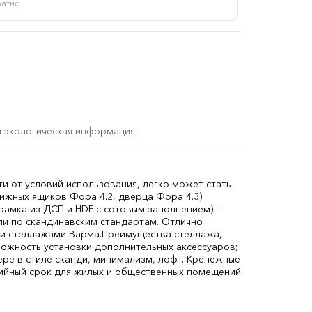
ратно
и экологическая информация
и от условий использования, легко может стать
вижных ящиков Фора 4.2, дверца Фора 4.3)
рамка из ДСП и HDF с сотовым заполнением) —
ли по скандинавским стандартам. Отлично
 и стеллажами Варма.Преимущества стеллажа,
зможность установки дополнительных аксессуаров;
ре в стиле сканди, минимализм, лофт. Крепежные
тийный срок для жилых и общественных помещений