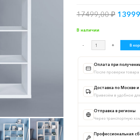
Перво
17499,00
₽
1399
цена
соста
В наличии
17499
Количество
В кор
товара
Стеллаж
ИКЕА
Оплата при получени
КАЛЛАКС
После проверки товара 
/
Фора
Доставка по Москве и
12,
Привезём в удобное дл
широкий
стеллаж
Отправка в регионы
с
Через транспортную ком
открытыми
ячейками,
тамбурат,
Профессиональная сбо
цвет