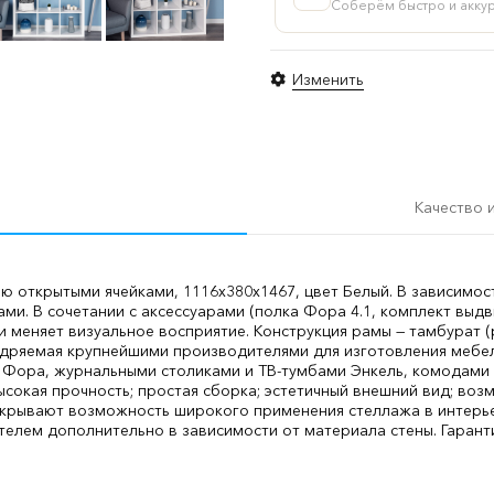
Соберём быстро и акку
белый
Изменить
Качество 
 открытыми ячейками, 1116х380х1467, цвет Белый. В зависимост
ами. В сочетании с аксессуарами (полка Фора 4.1, комплект выд
меняет визуальное восприятие. Конструкция рамы — тамбурат (
едряемая крупнейшими производителями для изготовления мебе
и Фора, журнальными столиками и ТВ-тумбами Энкель, комодами
 высокая прочность; простая сборка; эстетичный внешний вид; во
открывают возможность широкого применения стеллажа в интерье
телем дополнительно в зависимости от материала стены. Гаран