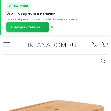
✓ В НАЛИЧИИ
Этот товар есть в наличии!
Та же фабрика · Тот же дизайн · Новое название
✕
Смотреть товары →
Главная
/
Каталог
/
Хранение и порядок
/
Аксессуары для хранения
/
IKEANADOM.RU
Аксессуары для хранения одежды