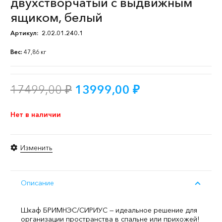
двухстворчатый с выдвижным
ящиком, белый
Артикул:
2.02.01.240.1
Вес:
47,86 кг
Первоначальная
Текущая
17499,00
₽
13999,00
₽
цена
цена:
составляла
13999,00 ₽.
Нет в наличии
17499,00 ₽.
Изменить
Описание
Шкаф БРИМНЭС/СИРИУС — идеальное решение для
организации пространства в спальне или прихожей!